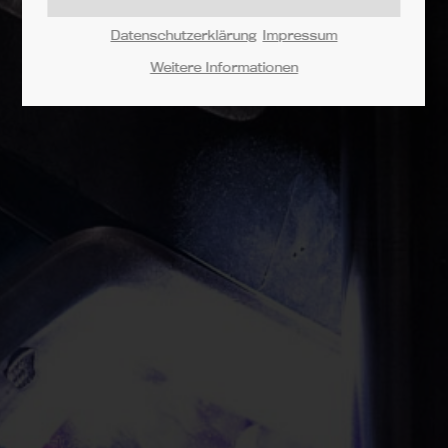
Lorem ipsum dolor sit amet:
Datenschutzerklärung
Impressum
Weitere Informationen
24h
/ 365days
We offer support for our customers
Mon - Fri 8:00am - 5:00pm
(GMT +1)
Get in touch
Cybersteel Inc.
376-293 City Road, Suite 600
San Francisco, CA 94102
Have any questions?
+44 1234 567 890
Drop us a line