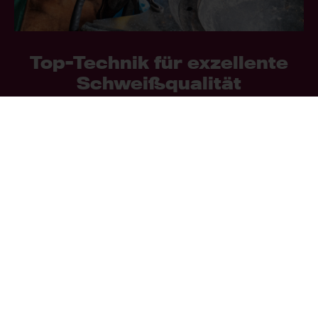
Top-Technik für exzellente
Schweißqualität
Neben erfahrenen Schweißtechnikern
sorgt
moderne Schweißtechnik und eine
Ausrüstung am Puls der Zeit für
Zeiteffizienz und Qualität der Füge- und
Beschichtungsarbeiten
durch Tomandl &
Gattinger. Regelmäßige Investitionen in die
technische Ausrüstung sind für die
Schweißtechnik-Profis aus Regau in
Oberösterreich ein Teil des zuverlässigen
Qualitätsmanagements.