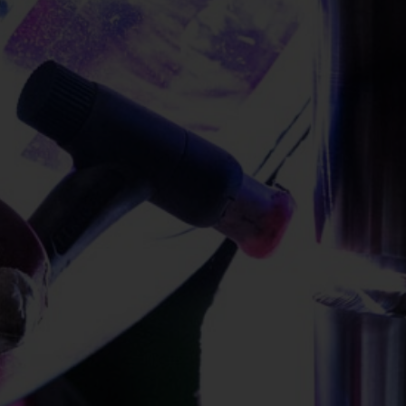
info@yourdomain.com
About us
Lorem ipsum dolor sit amet, consectetuer
adipiscing elit.
Aenean commodo ligula eget dolor. Aenean massa.
Cum sociis natoque penatibus et magnis dis
parturient montes, nascetur ridiculus mus. Donec
quam felis, ultricies nec.