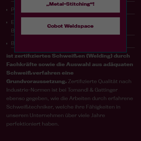
„Metal-Stitching“!
Papier-, Zellstoff-, Glas- und Holzindustrie
Energieerzeugung (Wasserkraft, Öl, Gas und
Cobot Weldspace
Biomasse)
Baustoff- und Recycling-Industrie
ist zertifiziertes Schweißen (Welding) durch
Fachkräfte sowie die Auswahl aus adäquaten
Schweißverfahren eine
Grundvoraussetzung.
Zertifizierte Qualität nach
Industrie-Normen ist bei Tomandl & Gattinger
ebenso gegeben, wie die Arbeiten durch erfahrene
Schweißtechniker, welche ihre Fähigkeiten in
unserem Unternehmen über viele Jahre
perfektioniert haben.