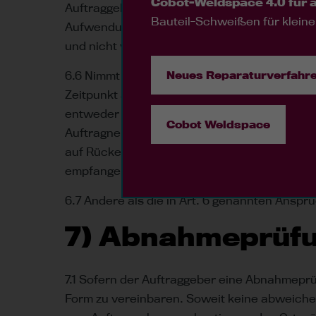
Cobot-Weldspace 4.0 für 
Auftraggeber , sofern der Lieferverzug durch
Bauteil-Schweißen für kleine
Aufwendungen zu, welche er bis zur Auflösu
und nicht verwendbare Waren hat der Auftra
Neues Reparaturverfahre
6.6 Nimmt der Auftraggeber die vertragsgemä
Zeitpunkt an und ist die Verzögerung nicht 
entweder Erfüllung verlangen oder unter Se
Cobot Weldspace
Auftragnehmer die Einlagerung der Ware au
auf Rückerstattung aller gerechtfertigten A
empfangenen Zahlungen enthalten sind.
6.7 Andere als die in Art. 6 genannten Ansp
7) Abnahmeprüf
7.1 Sofern der Auftraggeber eine Abnahmeprü
Form zu vereinbaren. Soweit keine abweiche