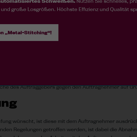
automatisiertes Schweißen.
Nutzen Sie schnelles, p
 grobe Fahrlässigkeit des Verkäufers verursacht wurde, 
 und große Losgrößen. Höchste Effizienz und Qualität sp
ng des Vertrages machen musste, und die nicht weiter v
ggeber dem Auftragnehmer zurückzustellen.
n „Metal-Stitching“!
ß bereitgestellte Ware nicht am vertraglich vereinbarten
durch eine Handlung oder Unterlassung des Auftragnehme
tzung einer Nachfrist vom Vertrag zurücktreten. Wenn d
f Kosten und Gefahr des Auftraggebers vornehmen. Der
ufwendungen, die er für die Durchführung des Vertrages
rüche des Auftraggebers gegen den Auftragnehmer auf G
ung
fung wünscht, ist diese mit dem Auftragnehmer ausdrückl
nden Regelungen getroffen werden, ist dabei die Abnahm