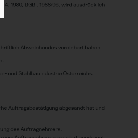
 4. 1980, BGBl. 1988/96, wird ausdrücklich
schriftlich Abweichendes vereinbart haben.
n.
n- und Stahlbauindustrie Österreichs.
liche Auftragsbestätigung abgesandt hat und
igung des Auftragnehmers.
ese vom Auftragnehmer gesondert anerkannt