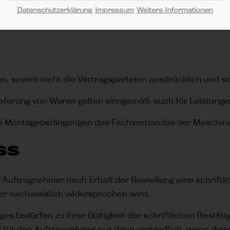
er Verträge über den internationalen Warenkauf vom 11.
Datenschutzerklärung
Impressum
Weitere Informationen
en, soweit nicht die Vertragsparteien ausdrücklich und 
eferung von Waren gelten sinngemäß auch für Leistunge
die Montagebedingungen des Fachverbandes der Maschine
ss
er Auftragnehmer nach Erhalt der Bestellung eine schrift
ber nachweislich widersprochen wird.
 bedürfen zu ihrer Gültigkeit der schriftlichen Bestät
 für den Auftragnehmer nur dann verbindlich, wenn di