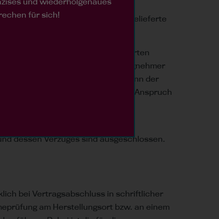
räzises und wiederholgenaues
auch Ersatz der gerechtfertigten
rechen für sich!
erwendet werden können. Bereits gelieferte
 Ort oder zum vertraglich vereinbarten
rs verschuldet, so kann der Auftragnehmer
ie Ware ausgesondert worden ist, kann der
 Auftragnehmer hat außerdem einen Anspruch
 machen musste und die nicht in den
rund dessen Verzuges sind ausgeschlossen.
ich bei Vertragsabschluss in schriftlicher
eprüfung am Herstellungsort bzw. an einem