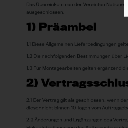
Das Übereinkommen der Vereinten Nationen üb
ausgeschlossen.
1) Präambel
1.1 Diese Allgemeinen Lieferbedingungen gelt
1.2 Die nachfolgenden Bestimmungen über Li
1.3 Für Montagearbeiten gelten ergänzend 
2) Vertragsschlu
2.1 Der Vertrag gilt als geschlossen, wenn d
dieser nicht binnen 10 Tagen vom Auftragge
2.2 Änderungen und Ergänzungen des Vertrages
Einkaufsbedingungen des Auftraggebers sind