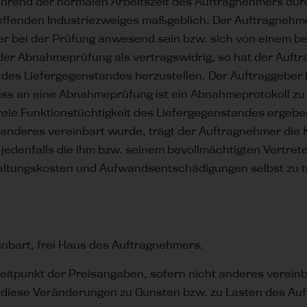
nd der normalen Arbeitszeit des Auftragnehmers durchzu
effenden Industriezweiges maßgeblich. Der Auftragnehme
r bei der Prüfung anwesend sein bzw. sich von einem be
der Abnahmeprüfung als vertragswidrig, so hat der Auftr
s Liefergegenstandes herzustellen. Der Auftraggeber k
ss an eine Abnahmeprüfung ist ein Abnahmeprotokoll zu
e Funktionstüchtigkeit des Liefergegenstandes ergeben, 
anderes vereinbart wurde, trägt der Auftragnehmer die Ko
jedenfalls die ihm bzw. seinem bevollmächtigten Vertret
haltungskosten und Aufwandsentschädigungen selbst zu t
einbart, frei Haus des Auftragnehmers.
eitpunkt der Preisangaben, sofern nicht anderes vereinb
n diese Veränderungen zu Gunsten bzw. zu Lasten des Auf