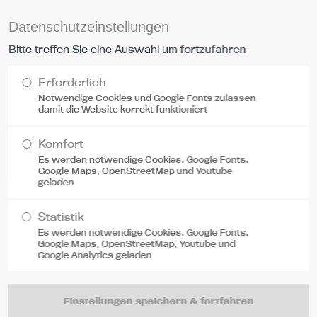
Datenschutzeinstellungen
port
Get in touch
Bitte treffen Sie eine Auswahl um fortzufahren
psum dolor sit amet:
Cybersteel Inc.
IK
MECHANISCHE BEARBEITUNG
STAHL- UND BLECHBEARBEITU
Erforderlich
376-293 City Road, Suite 6
Notwendige Cookies und Google Fonts zulassen
San Francisco, CA 94102
damit die Website korrekt funktioniert
4h
Komfort
Have any questions?
/ 365days
Es werden notwendige Cookies, Google Fonts,
+44 1234 567 890
Google Maps, OpenStreetMap und Youtube
geladen
Drop us a line
häftsbedingungen
info@yourdomain.com
Statistik
r support for our
Es werden notwendige Cookies, Google Fonts,
ers
Google Maps, OpenStreetMap, Youtube und
Google Analytics geladen
Fri 8:00am - 5:00pm
ich für Rechtsgeschäfte zwischen Unternehmen konzipiert. Sollte
1)
tenschutzgesetzes, BGBl. 49. Stück/1979 zugrunde gelegt werden, ge
etzes widersprechen.