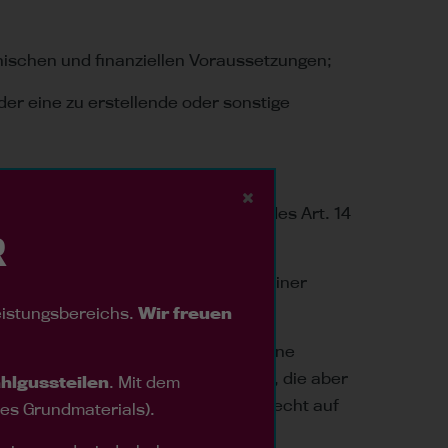
nischen und finanziellen Voraussetzungen;
er eine zu erstellende oder sonstige
 einen Entlastungsgrund im Sinne des Art. 14
R
ung verlangen oder unter Setzung einer
eistungsbereichs.
Wir freuen
, so kann der Auftraggeber durch eine
e gilt für bereits gelieferte Waren, die aber
ahlgussteilen
. Mit dem
aggeber hat in diesem Falle das Recht auf
s Grundmaterials).
hlungen. Darüber hinaus steht dem